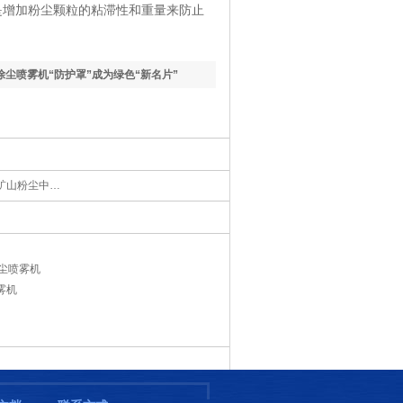
增加粉尘颗粒的粘滞性和重量来防止
除尘喷雾机“防护罩”成为绿色“新名片”
矿山粉尘中…
降尘喷雾机
雾机