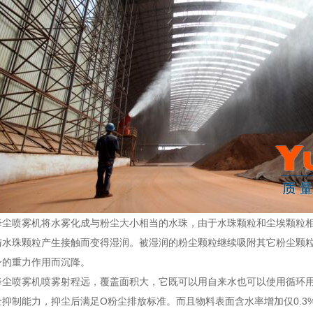
喷雾机将水雾化成与粉尘大小相当的水珠，由于水珠颗粒和尘埃颗粒相
与水珠颗粒产生接触而变得湿润。被湿润的粉尘颗粒继续吸附其它粉尘颗
身的重力作用而沉降。
喷雾机喷雾射程远，覆盖面积大，它既可以用自来水也可以使用循环用水
全抑制能力，抑尘后满足O粉尘排放标准。而且物料表面含水率增加仅0.3