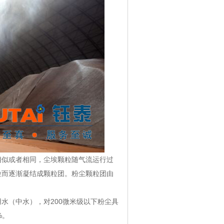
似或者相同，尘埃颗粒随气流运行过
粒而逐渐凝结成颗粒团。粉尘颗粒团由
（中水），对200微米级以下粉尘具
%。