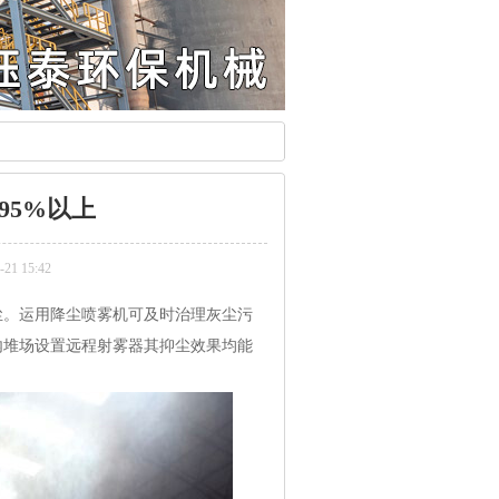
95%以上
1 15:42
。运用降尘喷雾机可及时治理灰尘污
内堆场设置远程射雾器其抑尘效果均能