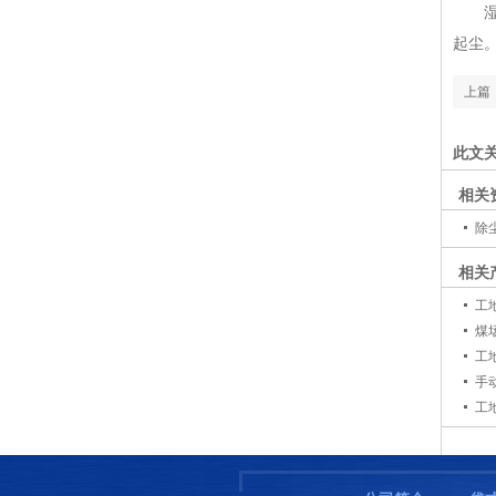
湿法
起尘
上篇
此文
相关
除
相关
工
煤
工
手
工