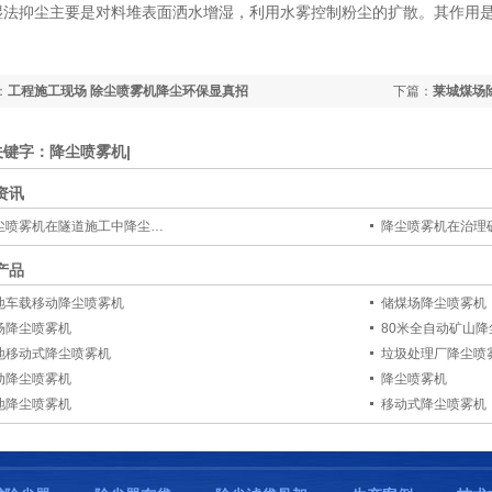
抑尘主要是对料堆表面洒水增湿，利用水雾控制粉尘的扩散。其作用是
。
：
工程施工现场 除尘喷雾机降尘环保显真招
下篇：
莱城煤场
关键字：降尘喷雾机|
资讯
尘喷雾机在隧道施工中降尘…
降尘喷雾机在治理
产品
地车载移动降尘喷雾机
储煤场降尘喷雾机
场降尘喷雾机
80米全自动矿山
地移动式降尘喷雾机
垃圾处理厂降尘喷
动降尘喷雾机
降尘喷雾机
地降尘喷雾机
移动式降尘喷雾机