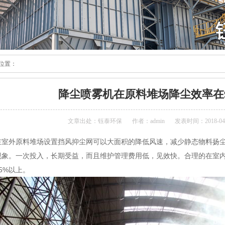
位置：
降尘喷雾机在原料堆场降尘效率在
心
态
文章出处：钰泰环保
作者：admin
发表时间：2018-04-2
外原料堆场设置挡风抑尘网可以大面积的降低风速，减少静态物料扬尘
现象。一次投入，长期受益，而且维护管理费用低，见效快。合理的在室
5%以上。