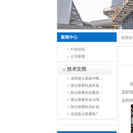
新闻中心
您所在
首页
行业动态
新闻中
公司新闻
行业动
技术文档
滤筒除尘器脉冲阀…
在室
除尘喷雾机遥控器…
染的
除尘喷雾机在隧道…
降尘喷雾机在治理…
达到9
除尘喷雾机在矿场…
河北除尘喷雾机厂…