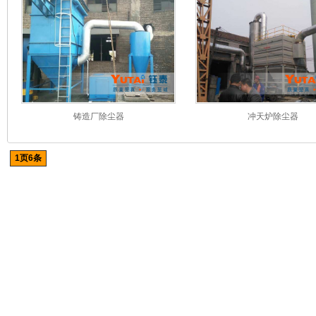
铸造厂除尘器
冲天炉除尘器
1页6条